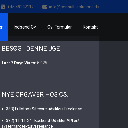
+45 48142112
info@consult-solutions.dk
er
Indsend Cv.
Cv-Formular
Kontakt
BESØG I DENNE UGE
Last 7 Days Visits:
5.975
NYE OPGAVER HOS CS.
383) Fullstack Sitecore udvikler/ Freelance
382) 11-11-24 . Backend-Udvikler API’er/
systemarkitektur /Freelance