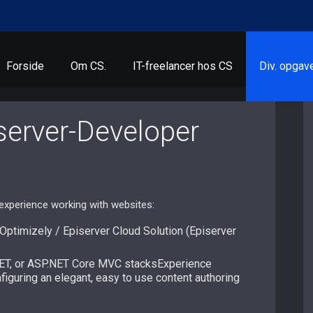
Forside
Om CS.
IT-freelancer hos CS
Div. opgav
server-Developer
experience working with websites:
Optimizely / Episerver Cloud Solution (Episerver
.NET, or ASP.NET Core MVC stacksExperience
guring an elegant, easy to use content authoring