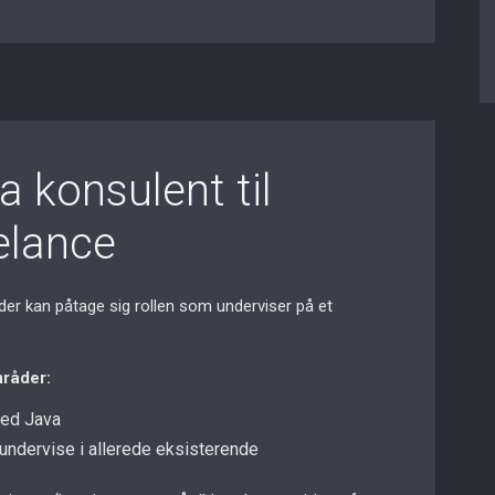
a konsulent til
elance
 der kan påtage sig rollen som underviser på et
mråder:
med Java
 undervise i allerede eksisterende