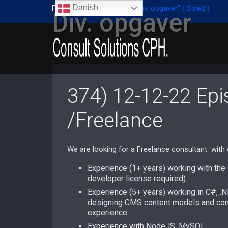
( Side2 )
Danish
Forside
/
Kategoriarkiv "Div. opgaver"
Div. opgaver
374) 12-12-22 Epi
/Freelance
We are looking for a Freelance consultant with 
Experience (1+ years) working with the 
developer license required)
Experience (5+ years) working in C#, 
designing CMS content models and confi
experience
Experience with NodeJS, MySQL