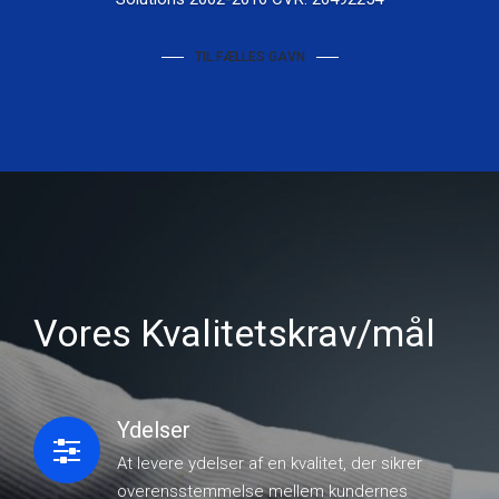
TIL FÆLLES GAVN
Vores Kvalitetskrav/mål
Ydelser
At levere ydelser af en kvalitet, der sikrer
overensstemmelse mellem kundernes