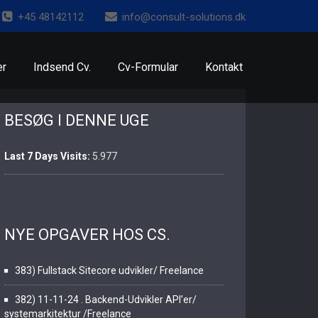
+45 48142112
info@consult-solutions.dk
er
Indsend Cv.
Cv-Formular
Kontakt
BESØG I DENNE UGE
Last 7 Days Visits:
5.977
NYE OPGAVER HOS CS.
383) Fullstack Sitecore udvikler/ Freelance
382) 11-11-24 . Backend-Udvikler API’er/
systemarkitektur /Freelance