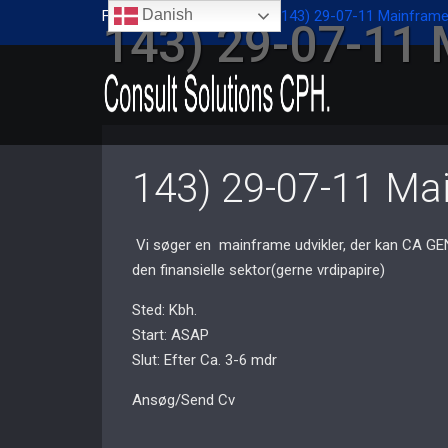
Danish
Forside
/
Div. opgaver
/
143) 29-07-11 Mainframe 
143) 29-07-11 
143) 29-07-11 Mai
Vi søger en mainframe udvikler, der kan CA GEN
den finansielle sektor(gerne vrdipapire)
Sted: Kbh.
Start: ASAP
Slut: Efter Ca. 3-6 mdr
Ansøg/Send Cv