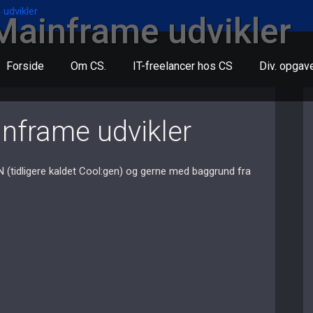
udvikler
Mainframe udvikler
Forside
Om CS.
IT-freelancer hos CS
Div. opgav
nframe udvikler
 (tidligere kaldet Cool:gen) og gerne med baggrund fra