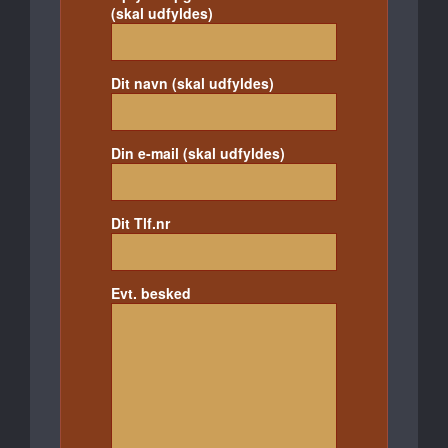
(skal udfyldes)
Dit navn (skal udfyldes)
Din e-mail (skal udfyldes)
Dit Tlf.nr
Evt. besked