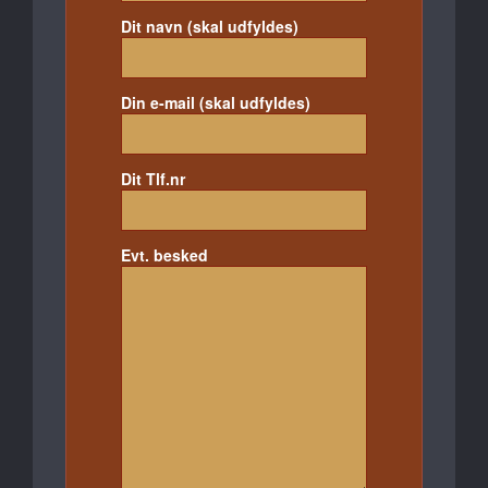
Dit navn (skal udfyldes)
Din e-mail (skal udfyldes)
Dit Tlf.nr
Evt. besked