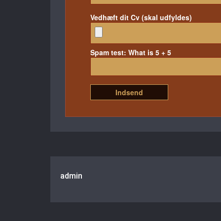
Vedhæft dit Cv (skal udfyldes)
Spam test: What is 5 + 5
admin