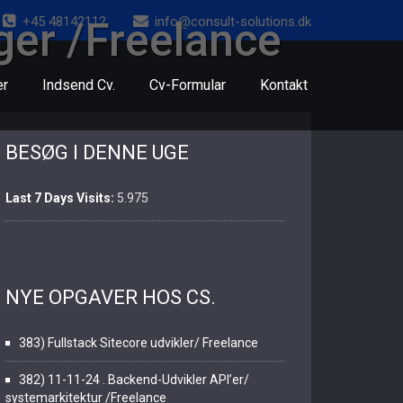
+45 48142112
info@consult-solutions.dk
ger /Freelance
er
Indsend Cv.
Cv-Formular
Kontakt
BESØG I DENNE UGE
Last 7 Days Visits:
5.975
NYE OPGAVER HOS CS.
383) Fullstack Sitecore udvikler/ Freelance
382) 11-11-24 . Backend-Udvikler API’er/
systemarkitektur /Freelance