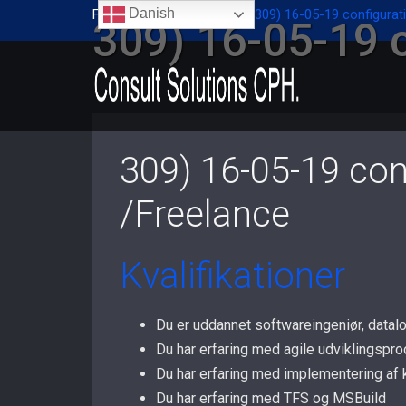
Danish
Forside
/
Div. opgaver
/
309) 16-05-19 configurat
309) 16-05-19 
309) 16-05-19 con
/Freelance
Kvalifikationer
Du er uddannet softwareingeniør, datal
Du har erfaring med agile udviklingspr
Du har erfaring med implementering af 
Du har erfaring med TFS og MSBuild