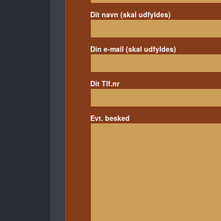
Dit navn (skal udfyldes)
Din e-mail (skal udfyldes)
Dit Tlf.nr
Evt. besked