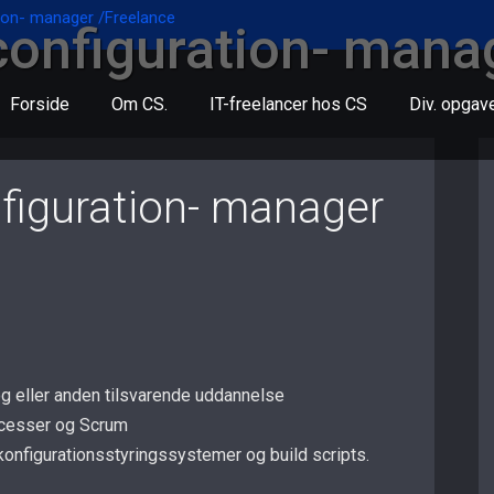
ion- manager /Freelance
configuration- mana
Forside
Om CS.
IT-freelancer hos CS
Div. opgav
figuration- manager
og eller anden tilsvarende uddannelse
ocesser og Scrum
konfigurationsstyringssystemer og build scripts.